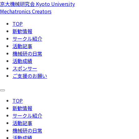
京大機械研究会
Kyoto University
Mechatronics Creators
TOP
新歓情報
サークル紹介
活動記事
機械研の日常
活動成績
スポンサー
ご支援のお願い
TOP
新歓情報
サークル紹介
活動記事
機械研の日常
活動成績