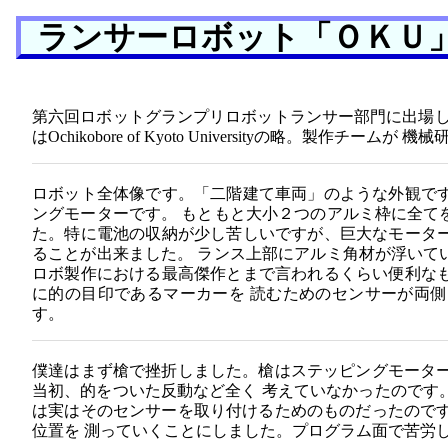
ランサーロボット「ＯＫＵ
第六回ロボットグランプリロボットランサー部門に出場し
はOchikobore of Kyoto Universityの略。製
ロボット全体像です。「二階建て車両」のような外観です
ングモーターです。 もともと大小２つのアルミ枠に全て
た。特に電池の収納が少し苦しいですが、巨大なモーター
ることが出来ました。 ランス上部にアルミ角材が浮いて
ロボ製作における最高傑作とまで言われるくらい便利なも
に的の目印であるマーカーを 読むためのセンサーが両側
す。
僕達はまず槍で挫折しました。槍はステッピングモーター
当初、的をついた反動など全く 考えていなかったのです
は実はそのセンサーを取り付けるためのものだったのです
位置を 測っていくことにしました。プログラム面で苦労