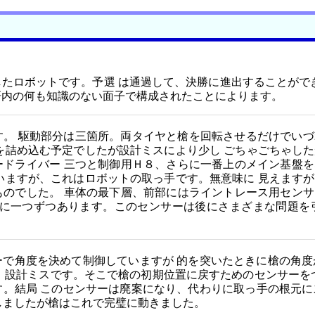
」
たロボットです。予選 は通過して、決勝に進出することがで
作チームが 機械研内の何も知識のない面子で構成されたことによります。
。 駆動部分は三箇所。両タイヤと槍を回転させるだけでいづ
を詰め込む予定でしたが設計ミスにより少し ごちゃごちゃし
ドライバー 三つと制御用Ｈ８、さらに一番上のメイン基盤を
いますが、これはロボットの取っ手です。無意味に 見えます
のでした。 車体の最下層、前部にはライントレース用センサ
に一つずつあります。このセンサーは後にさまざまな問題を引
で角度を決めて制御していますが 的を突いたときに槍の角度
。設計ミスです。そこで槍の初期位置に戻すためのセンサーを
。結局 このセンサーは廃案になり、代わりに取っ手の根元に
しましたが槍はこれで完璧に動きました。