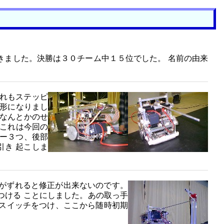
きました。決勝は３０チーム中１５位でした。 名前の由来
れもステッピ
た形になりまし
なんとかのせ
がこれは今回の
ー３つ、後部
き 起こしま
がずれると修正が出来ないのです。
つける ことにしました。あの取っ手
スイッチをつけ、ここから随時初期